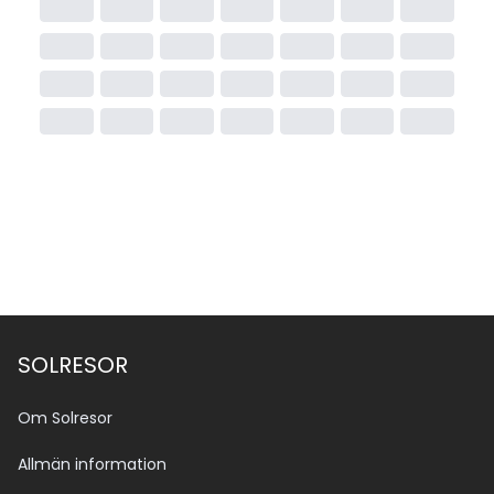
SOLRESOR
Om Solresor
Allmän information