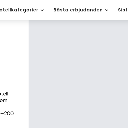
otellkategorier
Bästa erbjudanden
Sis
ell 
som 
0–200 