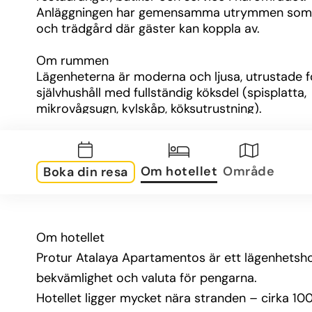
Anläggningen har gemensamma utrymmen som 
och trädgård där gäster kan koppla av.
Om rummen
Lägenheterna är moderna och ljusa, utrustade fö
självhushåll med fullständig köksdel (spisplatta, 
mikrovågsugn, kylskåp, köksutrustning).
Varje enhet har ett sovrum med två sängar, ett 
vardagsrum med två bäddsoffor, badrum och ba
eller terrass med utsikt mot pool, trädgård eller
Om hotellet
Område
Boka din resa
Luftkonditionering, gratis WiFi och grundläggand
komfort är standard.
Det finns alternativ med havsutsikt för dem som v
extra vyer.
Om hotellet
Om området
Protur Atalaya Apartamentos är ett lägenhetshot
Hotellet ligger mitt i Cala Millor, så alla facilitet
bekvämlighet och valuta för pengarna.
restauranger, kaféer, affärer och nattliv – finns när
Hotellet ligger mycket nära stranden – cirka 10
hands.