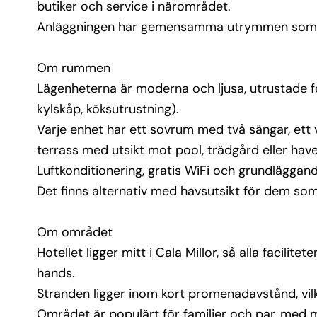
Stranden ligger inom kort promenadavstånd, vilk
butiker och service i närområdet.
det smidigt att kombinera strandliv med staden
Anläggningen har gemensamma utrymmen som po
Området är populärt för familjer och par, med mö
att utforska närliggande kuststräckor och 
Om rummen
naturområden.
Lägenheterna är moderna och ljusa, utrustade fö
Övrig information
kylskåp, köksutrustning).
In- och utcheckning sker enligt sedvanliga tider 
Varje enhet har ett sovrum med två sängar, et
(eftermiddagsincheckning, utcheckning på 
terrass med utsikt mot pool, trädgård eller have
förmiddagen)
Städning ingår, men vissa extratjänster kan kräva
Luftkonditionering, gratis WiFi och grundläggan
Pool och trädgårdsytor finns tillgängliga för gäs
Det finns alternativ med havsutsikt för dem som v
Om området
Hotellet ligger mitt i Cala Millor, så alla facilite
hands.
Stranden ligger inom kort promenadavstånd, vil
Området är populärt för familjer och par, med 