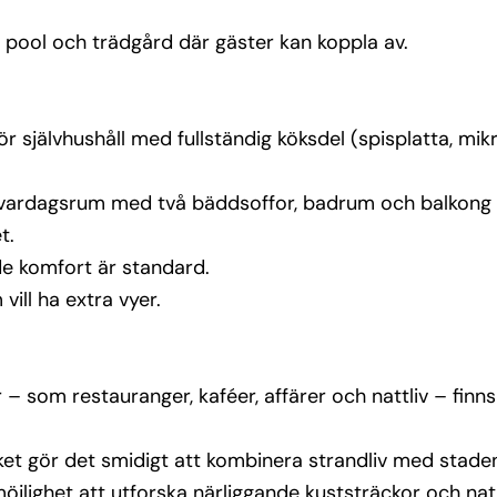
et gör 
s utbud.
ol och trädgård där gäster kan koppla av.
jlighet 
r självhushåll med fullständig köksdel (spisplatta, mi
t vardagsrum med två bäddsoffor, badrum och balkong 
t.
 tillägg
de komfort är standard.
ter
ill ha extra vyer.
ter – som restauranger, kaféer, affärer och nattliv – finns 
ket gör det smidigt att kombinera strandliv med stade
möjlighet att utforska närliggande kuststräckor och n