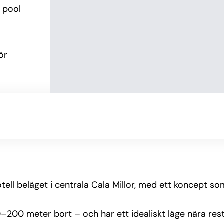
pool 
r 
lkong 
 havet.
e 
ill ha 
ell beläget i centrala Cala Millor, med ett koncept s
er – som 
a till 
0–200 meter bort – och har ett idealiskt läge nära res