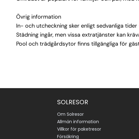
Övrig information
In- och utcheckning sker enligt sedvanliga tid
Städning ingår, men vissa extratjänster kan kräva
Pool och trädgårdsytor finns tillgängliga för gäs
SOLRESOR
Om Solresor
Allmän information
Villkor för paketresor
Försäkring