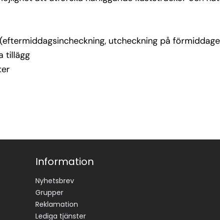
er (eftermiddagsincheckning, utcheckning på förmiddag
 tillägg
ter
Information
Nyhetsbrev
Grupper
Reklamation
Lediga tjänster