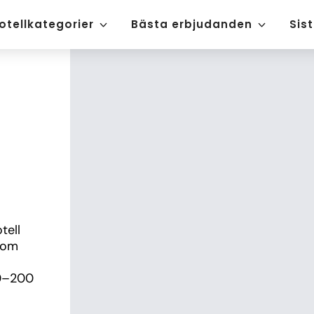
otellkategorier
Bästa erbjudanden
Sis
ell 
som 
0–200 