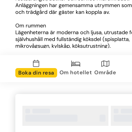
Anläggningen har gemensamma utrymmen som 
och trädgård där gäster kan koppla av.
Om rummen
Lägenheterna är moderna och ljusa, utrustade fö
självhushåll med fullständig köksdel (spisplatta, 
mikrovågsugn, kylskåp, köksutrustning).
Varje enhet har ett sovrum med två sängar, ett 
vardagsrum med två bäddsoffor, badrum och ba
eller terrass med utsikt mot pool, trädgård eller
Om hotellet
Område
Boka din resa
Luftkonditionering, gratis WiFi och grundläggand
komfort är standard.
Det finns alternativ med havsutsikt för dem som v
extra vyer.
Om området
Hotellet ligger mitt i Cala Millor, så alla facilitet
restauranger, kaféer, affärer och nattliv – finns när
hands.