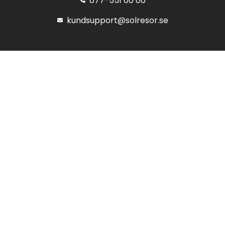
077-551 00 00
kundsupport@solresor.se