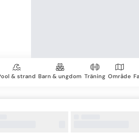
Pool & strand
Barn & ungdom
Träning
Område
Fa