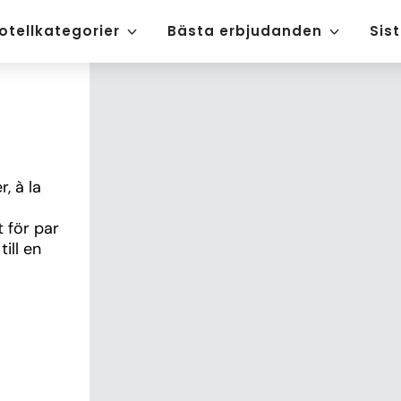
otellkategorier
Bästa erbjudanden
Sis
, à la 
 för par 
ll en 