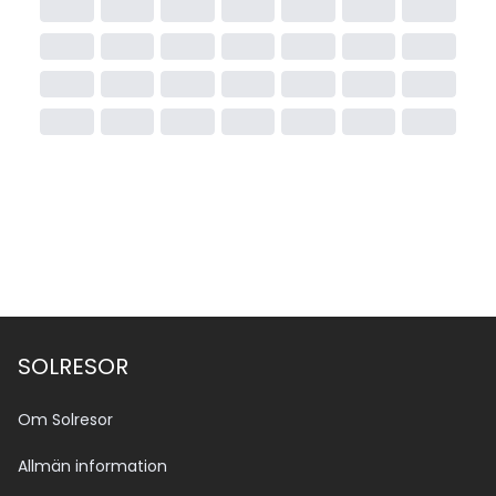
SOLRESOR
Om Solresor
Allmän information