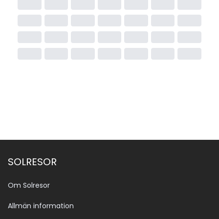
SOLRESOR
Om Solresor
Allmän information