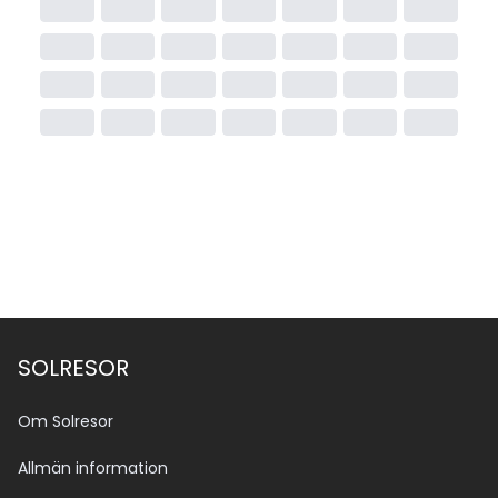
SOLRESOR
Om Solresor
Allmän information