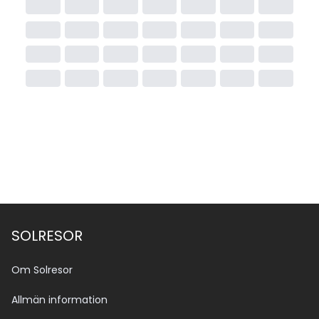
SOLRESOR
Om Solresor
Allmän information