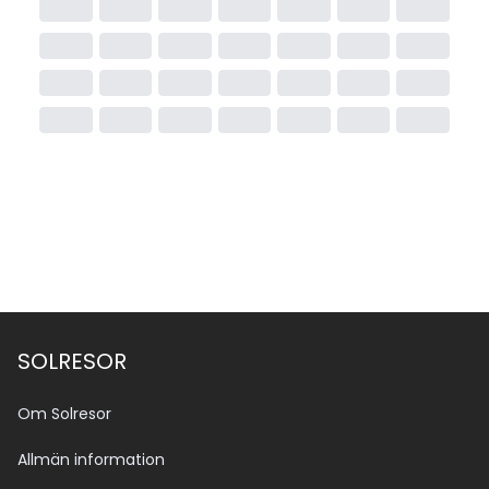
SOLRESOR
Om Solresor
Allmän information