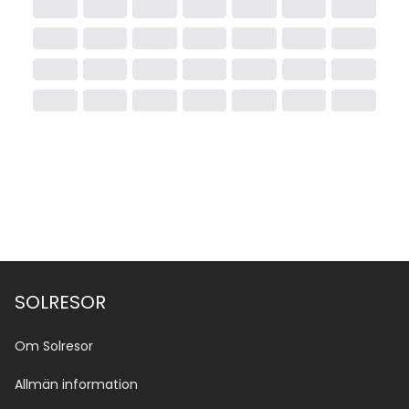
SOLRESOR
Om Solresor
Allmän information