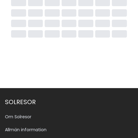
SOLRESOR
Om Solresor
Allmän information