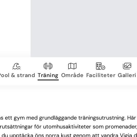
Pool & strand
Träning
Område
Faciliteter
Galleri
inns ett gym med grundläggande träningsutrustning. Hä
förutsättningar för utomhusaktiviteter som promenader
kan du upptäcka öns norra kust genom att vandra Vigia 