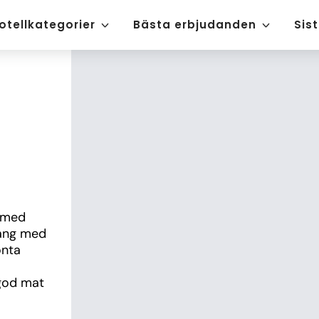
otellkategorier
Bästa erbjudanden
Sis
 med 
ang med 
nta 
god mat 