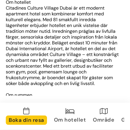
Om hotellet
Citadines Culture Village Dubai är ett modernt 
apartment hotel som kombinerar komfort med 
kulturell elegans. Med 81 smakfullt inredda 
lägenheter erbjuder hotellet en unik vistelse där 
tradition möter nutid. Inredningen präglas av livfulla 
färger, sensoriska detaljer och inspiration från lokala 
mönster och kryddor. Beläget endast 10 minuter från 
Dubai International Airport, är hotellet en del av det 
dynamiska området Culture Village – ett konstnärligt 
och urbant nav fyllt av gallerier, designbutiker och 
scenkonstcenter. Med ett brett utbud av faciliteter 
som gym, pool, gemensam lounge och 
frukostutrymme, är boendet skapat för gäster som 
söker både avkoppling och en livlig livsstil.
Om rummen
Citadines Culture Village erbjuder tre olika typer av 
lägenheter – studios, ett- och tvåsovrumslägenheter, 
alla med utsikt mot den ikoniska Dubai Creek. 
Rummen är moderna och välplanerade med fullt 
Om hotellet
Område
Gal
Boka din resa
utrustade kök, stilren inredning och genomtänkta 
detaljer som skapar en varm, hemlik känsla. Varje 