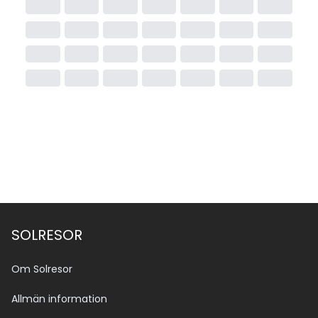
Det tillkommer en turistavgift kallad Tourism Dirham 
Fee per rum och natt på hotell i Dubai. Beloppet 
beror på hotellets stjärnklass och tas ut av hotellet. 
Utöver detta kan det tillkomma moms, serviceavgifter 
och kommunala avgifter enligt hotellstandard.
SOLRESOR
Om Solresor
Allmän information