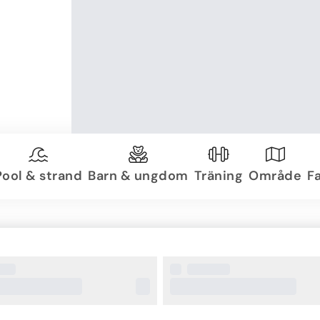
Pool & strand
Barn & ungdom
Träning
Område
Fa