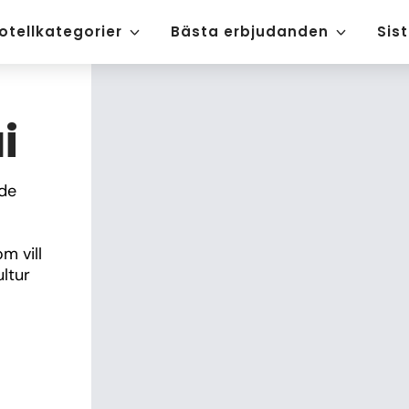
otellkategorier
Bästa erbjudanden
Sis
i
de 
 vill 
tur 