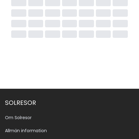
SOLRESOR
Om Solresor
Allmän information