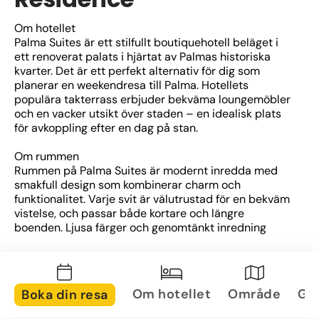
Om hotellet
Palma Suites är ett stilfullt boutiquehotell beläget i 
ett renoverat palats i hjärtat av Palmas historiska 
kvarter. Det är ett perfekt alternativ för dig som 
planerar en weekendresa till Palma. Hotellets 
populära takterrass erbjuder bekväma loungemöbler 
och en vacker utsikt över staden – en idealisk plats 
för avkoppling efter en dag på stan.
Om rummen
Rummen på Palma Suites är modernt inredda med 
smakfull design som kombinerar charm och 
funktionalitet. Varje svit är välutrustad för en bekväm 
vistelse, och passar både kortare och längre 
boenden. Ljusa färger och genomtänkt inredning 
skapar en hemtrevlig och avslappnad atmosfär.
Om området
Hotellet ligger centralt med närhet till Palmas 
Om hotellet
Område
Gal
Boka din resa
främsta attraktioner, som den imponerande 
katedralen och stadens marina. Inom kort 