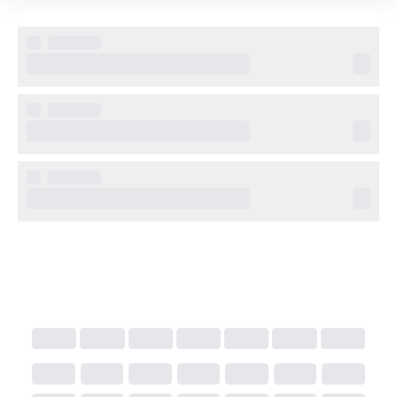
promenadavstånd hittar du trendiga butiker, mysiga 
kaféer och ett brett utbud av restauranger och barer. 
Här har du allt du behöver för att upptäcka Palmas 
unika charm till fots.
Övrig information
Observera att en särskild turistskatt tas ut vid 
övernattningar på hotell inom Balearerna. 