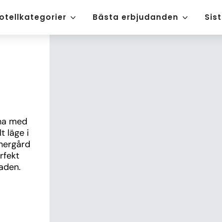
otellkategorier
Bästa erbjudanden
Sis
na med 
 läge i 
nergård 
fekt 
taden.