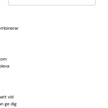
kombinerar
 som
pleva
att vid
an ge dig