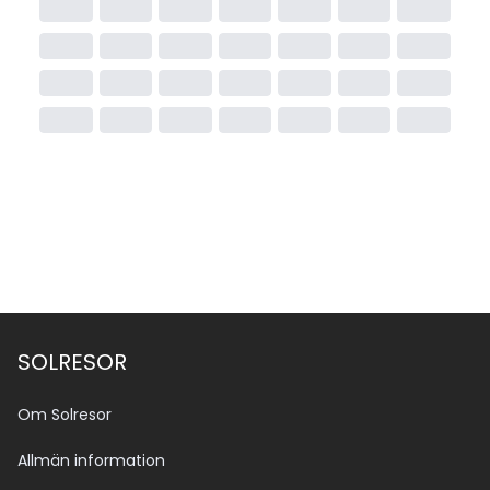
SOLRESOR
Om Solresor
Allmän information