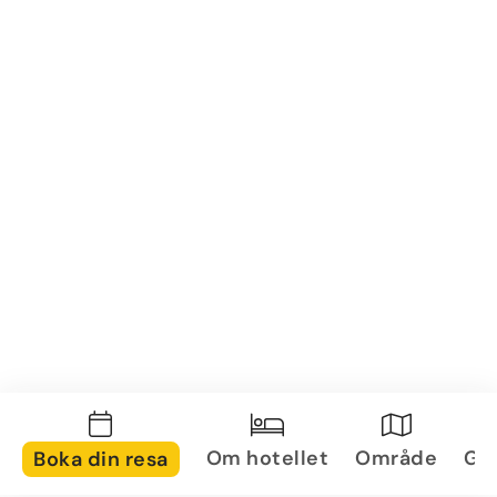
Om hotellet
Område
Gal
Boka din resa