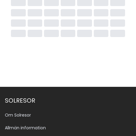
SOLRESOR
Om Solresor
Allmän information