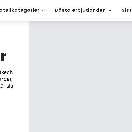
otellkategorier
Bästa erbjudanden
Sis
r
akech 
rdar, 
änsla 