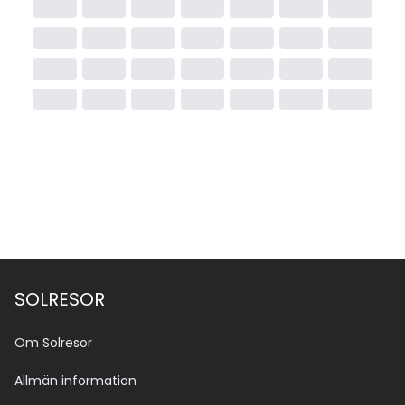
SOLRESOR
Om Solresor
Allmän information