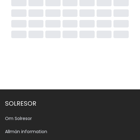
SOLRESOR
Om Solresor
Allmän information