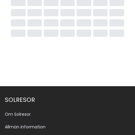
SOLRESOR
Om Solresor
Allmän information