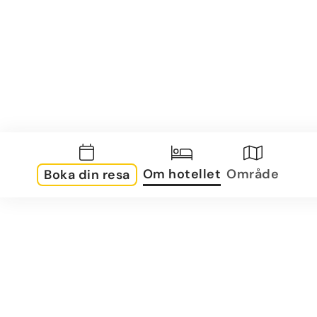
Om hotellet
Område
Boka din resa