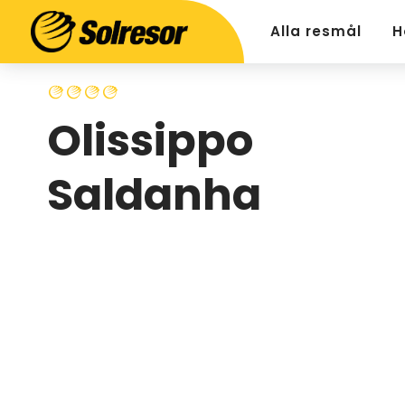
Alla resmål
H
Olissippo
Saldanha