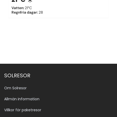
Vatten
:
21°C
Regnfria dagar
:
28
SOLRESOR
Om Solresor
Allmän information
Villkor för paketresor