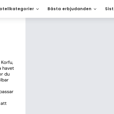
otellkategorier
Bästa erbjudanden
Sis
Korfu, 
 havet 
r du 
lbar 
passar 
att 