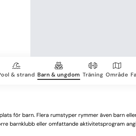
Pool & strand
Barn & ungdom
Träning
Område
Fa
kplats för barn. Flera rumstyper rymmer även barn elle
örre barnklubb eller omfattande aktivitetsprogram angi