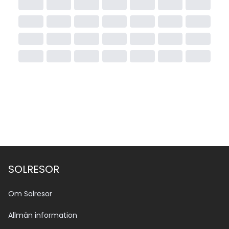
SOLRESOR
Om Solresor
Allmän information