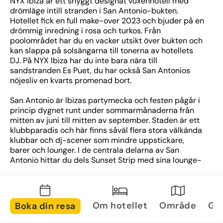
NYX Ibiza är ett snyggt designat vuxenhotell med 
drömläge intill stranden i San Antonio-bukten. 
Hotellet fick en full make-over 2023 och bjuder på en 
drömmig inredning i rosa och turkos. Från 
poolområdet har du en vacker utsikt över bukten och 
kan slappa på solsängarna till tonerna av hotellets 
DJ. På NYX Ibiza har du inte bara nära till 
sandstranden Es Puet, du har också San Antonios 
nöjesliv en kvarts promenad bort. 
San Antonio är Ibizas partymecka och festen pågår i 
princip dygnet runt under sommarmånaderna från 
mitten av juni till mitten av september. Staden är ett 
klubbparadis och här finns såväl flera stora välkända 
klubbar och dj-scener som mindre uppstickare, 
barer och lounger. I de centrala delarna av San 
Antonio hittar du dels Sunset Strip med sina lounge- 
och cafébarer, och den livliga delen av staden som 
kallas West End där uteställen och barer trängs längs 
gatorna. Inne i staden ligger också sandstranden 
Calo des Moro, lika populär dagtid som kvällstid för 
Om hotellet
Område
Gal
Boka din resa
att avnjuta solnedgången, och strandpromenaden 
längs vattnet bjuder på trendiga loungebarer och 