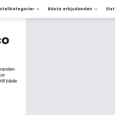
otellkategorier
Bästa erbjudanden
Sis
co
randen 
or 
ill både 