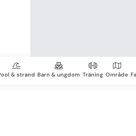
Pool & strand
Barn & ungdom
Träning
Område
Fa