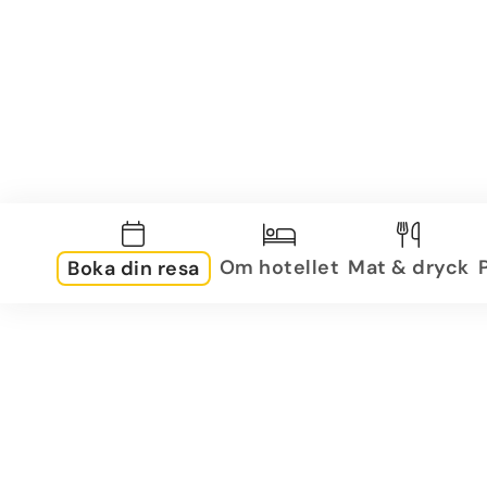
Om hotellet
Mat & dryck
Boka din resa