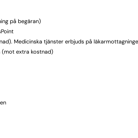
tning på begäran)
sPoint
stnad). Medicinska tjänster erbjuds på läkarmottagnin
n (mot extra kostnad)
men