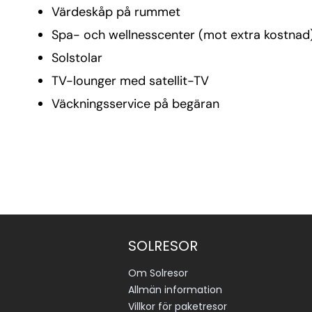
Värdeskåp på rummet
Spa- och wellnesscenter (mot extra kostnad
Solstolar
TV-lounger med satellit-TV
Väckningsservice på begäran
SOLRESOR
Om Solresor
Allmän information
Villkor för paketresor