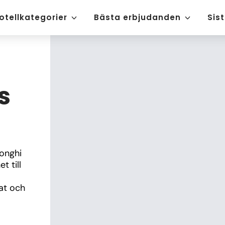
otellkategorier
Bästa erbjudanden
Sis
s
onghi 
 till 
 
t och 