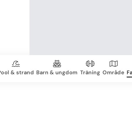
Pool & strand
Barn & ungdom
Träning
Område
Fa