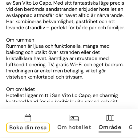
av San Vito Lo Capo. Med sitt fantastiska läge precis 
vid den berömda sandstranden erbjuder hotellet en 
avslappnad atmosfär där havet alltid är närvarande. 
Här kombineras bekvämlighet, gästfrihet och ett 
levande strandliv – perfekt för både par och familjer.
Om rummen
Rummen är ljusa och funktionella, många med 
balkong och utsikt över stranden eller det 
kristallklara havet. Samtliga är utrustade med 
luftkonditionering, TV, gratis Wi-Fi och eget badrum. 
Inredningen är enkel men behaglig, vilket gör 
vistelsen komfortabel och trivsam.
Om området
Hotellet ligger mitt i San Vito Lo Capo, en charmig 
kuststad känd för sin karibiskt vita strand och sitt 
turkosblå vatten. I närområdet finns restauranger, 
kaféer, småbutiker och livliga kvällspromenader. Det 
är också en bra utgångspunkt för att utforska 
naturreservatet Lo Zingaro och andra vackra delar av 
Om hotellet
Område
Gal
Boka din resa
Siciliens västkust.