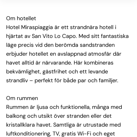
Övrig information
Hotel Miraspiaggia har en restaurang med havsutsikt 
Om hotellet
som serverar färska fisk- och skaldjursrätter samt 
lokala specialiteter. Här finns även bar, gemensamma 
Hotel Miraspiaggia är ett strandnära hotell i
utrymmen och tillgång till strandservice med 
hjärtat av San Vito Lo Capo. Med sitt fantastiska
solstolar och parasoller. Personalen erbjuder hjälp 
med bokning av utflykter och aktiviteter i området.
läge precis vid den berömda sandstranden
erbjuder hotellet en avslappnad atmosfär där
havet alltid är närvarande. Här kombineras
bekvämlighet, gästfrihet och ett levande
strandliv – perfekt för både par och familjer.
Om rummen
Rummen är ljusa och funktionella, många med
balkong och utsikt över stranden eller det
kristallklara havet. Samtliga är utrustade med
luftkonditionering, TV, gratis Wi-Fi och eget