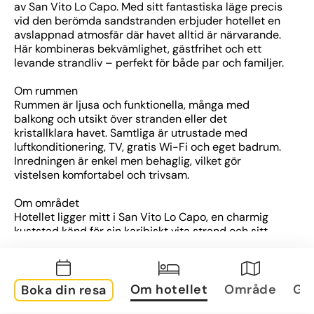
av San Vito Lo Capo. Med sitt fantastiska läge precis 
vid den berömda sandstranden erbjuder hotellet en 
avslappnad atmosfär där havet alltid är närvarande. 
Här kombineras bekvämlighet, gästfrihet och ett 
levande strandliv – perfekt för både par och familjer.
Om rummen
Rummen är ljusa och funktionella, många med 
balkong och utsikt över stranden eller det 
kristallklara havet. Samtliga är utrustade med 
luftkonditionering, TV, gratis Wi-Fi och eget badrum. 
Inredningen är enkel men behaglig, vilket gör 
vistelsen komfortabel och trivsam.
Om området
Hotellet ligger mitt i San Vito Lo Capo, en charmig 
kuststad känd för sin karibiskt vita strand och sitt 
turkosblå vatten. I närområdet finns restauranger, 
kaféer, småbutiker och livliga kvällspromenader. Det 
är också en bra utgångspunkt för att utforska 
naturreservatet Lo Zingaro och andra vackra delar av 
Om hotellet
Område
Gal
Boka din resa
Siciliens västkust.