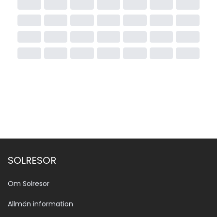
SOLRESOR
Om Solresor
Allmän information