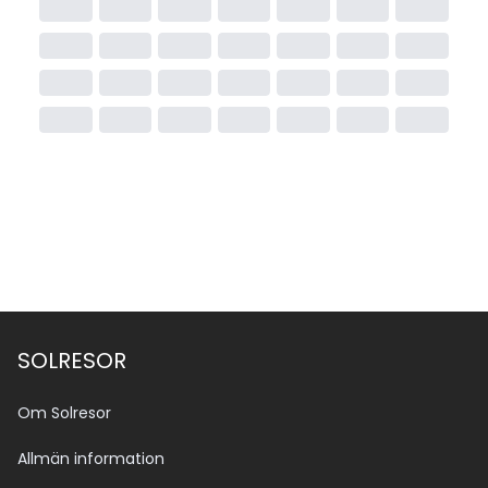
SOLRESOR
Om Solresor
Allmän information