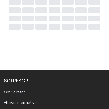
SOLRESOR
Om Solresor
Allmän information