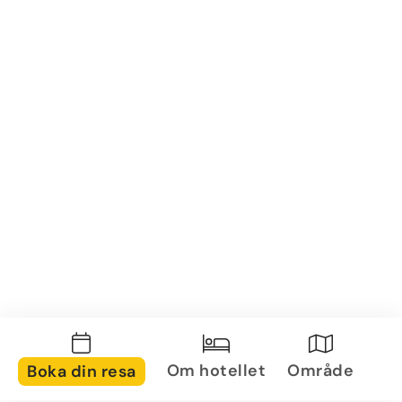
Om hotellet
Område
Boka din resa