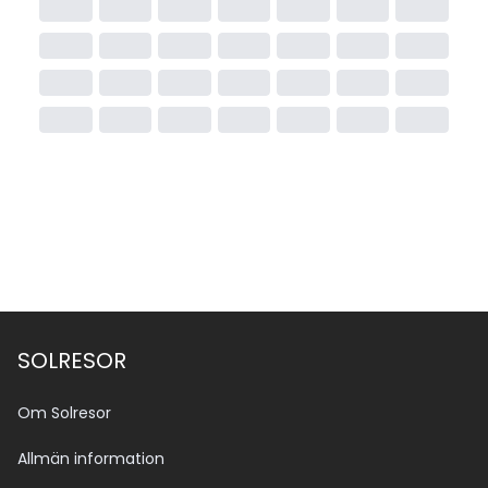
SOLRESOR
Om Solresor
Allmän information