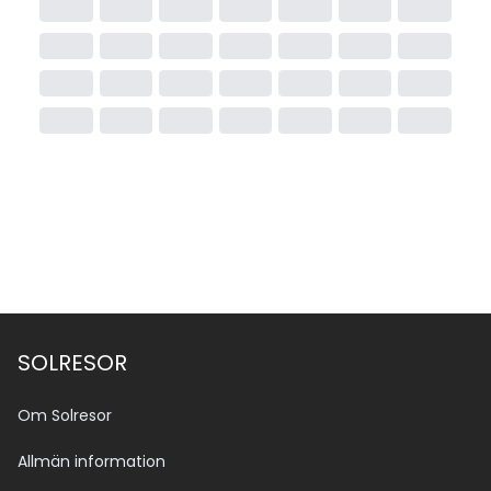
SOLRESOR
Om Solresor
Allmän information