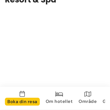
Om hotellet
Område
Gal
Boka din resa