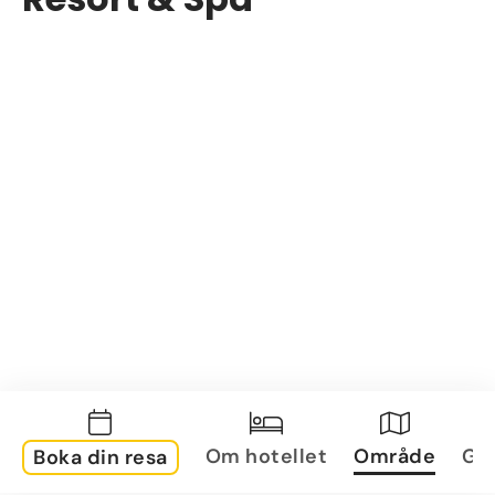
Om hotellet
Område
Gal
Boka din resa