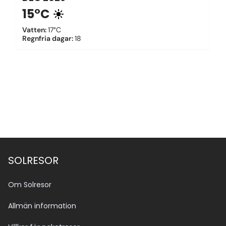
15°C
Vatten
:
17°C
Regnfria dagar
:
18
SOLRESOR
Om Solresor
Allmän information