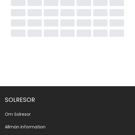
SOLRESOR
Om Solresor
Allmän information