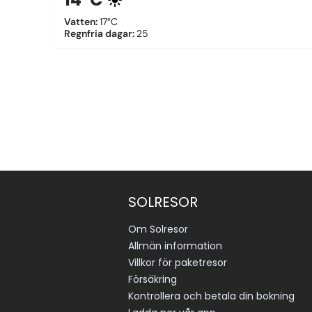
Vatten
:
17°C
Regnfria dagar
:
25
SOLRESOR
Om Solresor
Allmän information
Villkor för paketresor
Försäkring
Kontrollera och betala din bokning