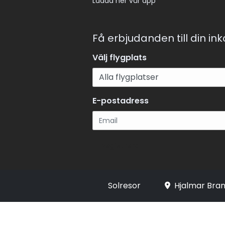
Ladda ner vår app
Få erbjudanden till din in
Välj flygplats
E-postadress
Registrera
Solresor
Hjalmar Bran