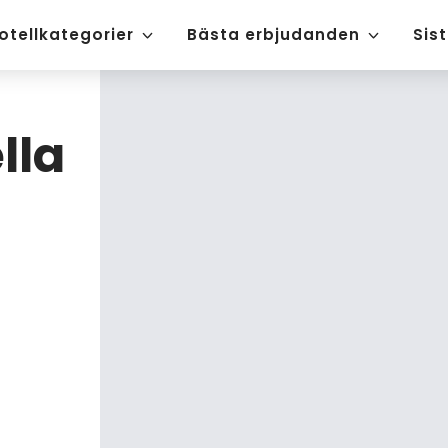
otellkategorier
Bästa erbjudanden
Sis
lla