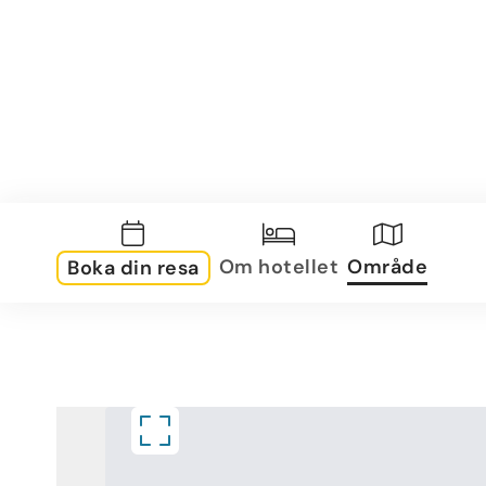
Om hotellet
Område
Boka din resa