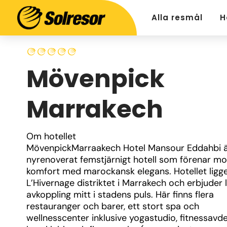
Alla resmål
H
Mövenpick
Marrakech
Om hotellet
MövenpickMarraakech Hotel Mansour Eddahbi är
nyrenoverat femstjärnigt hotell som förenar mo
komfort med marockansk elegans. Hotellet ligger
L’Hivernage distriktet i Marrakech och erbjuder 
avkoppling mitt i stadens puls. Här finns flera 
restauranger och barer, ett stort spa och 
wellnesscenter inklusive yogastudio, fitnessavdel