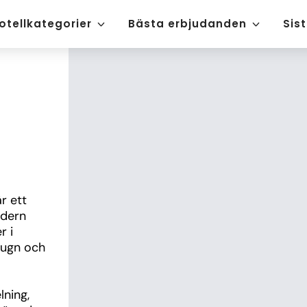
otellkategorier
Bästa erbjudanden
Sis
 ett 
dern 
 i 
lugn och 
ning, 