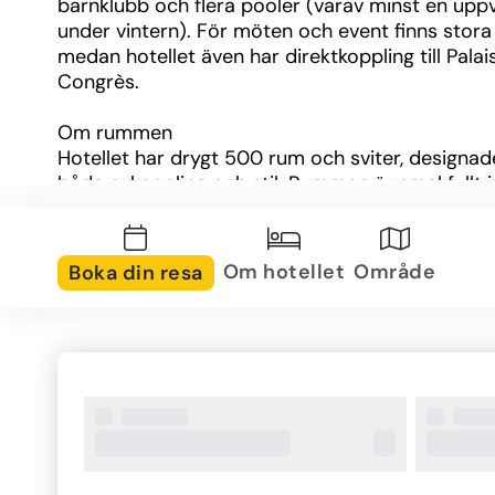
barnklubb och flera pooler (varav minst en upp
under vintern). För möten och event finns stora 
medan hotellet även har direktkoppling till Palais
Congrès.
Om rummen
Hotellet har drygt 500 rum och sviter, designade
både avkoppling och stil. Rummen är smakfullt in
neutrala toner med lokala detaljer, och standar
ca 30 m² yta med kingsäng eller två enkelsängar,
luftkonditionering, wifi och TV. Många rum har b
Om hotellet
Område
Boka din resa
eller utsikt över trädgårdar eller pooler. För dig s
ha mer finns uppgraderade rum och sviter med 
utrymme och exklusiva bekvämligheter.
Om området
Hotellet ligger i centrala Marrakech, i det fina o
L’Hivernage, med närhet till stadens attraktioner.
Medinans souker, Jemaa el Fna torget och Majore
trädgård är alla lättillgängliga. Flygplatsen ligger