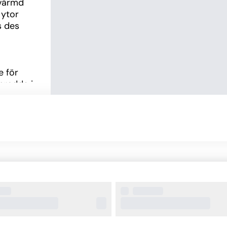
värmd 
ytor 
 des 
 för 
redda i 
drum har 
 
alkong 
om vill 
extra 
mrådet 
 
lles 
 ungefär 