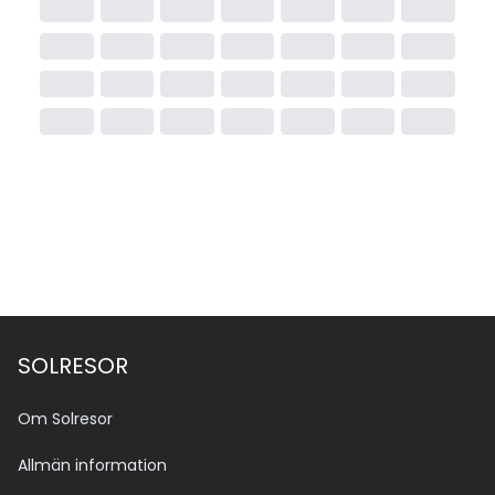
SOLRESOR
Om Solresor
Allmän information