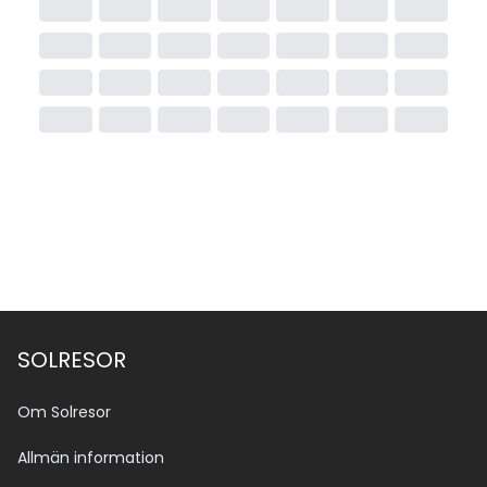
SOLRESOR
Om Solresor
Allmän information