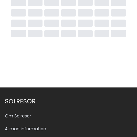
SOLRESOR
Om Solresor
Allmän information