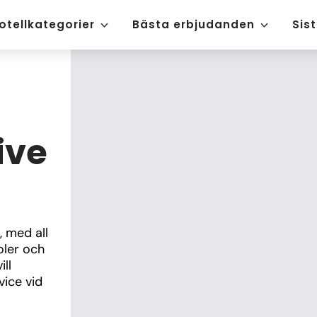
otellkategorier
Bästa erbjudanden
Sis
ive
 med all 
oler och 
ll 
ice vid 