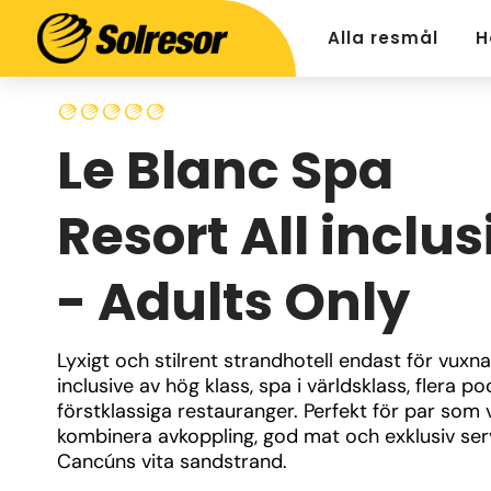
Alla resmål
H
Le Blanc Spa
Resort All inclus
- Adults Only
Lyxigt och stilrent strandhotell endast för vuxna,
inclusive av hög klass, spa i världsklass, flera po
förstklassiga restauranger. Perfekt för par som vi
kombinera avkoppling, god mat och exklusiv serv
Cancúns vita sandstrand.