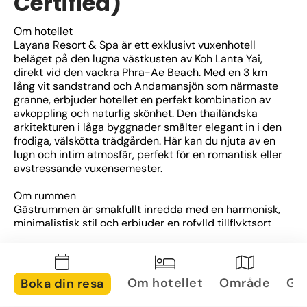
Certified)
Om hotellet
Layana Resort & Spa är ett exklusivt vuxenhotell 
beläget på den lugna västkusten av Koh Lanta Yai, 
direkt vid den vackra Phra-Ae Beach. Med en 3 km 
lång vit sandstrand och Andamansjön som närmaste 
granne, erbjuder hotellet en perfekt kombination av 
avkoppling och naturlig skönhet. Den thailändska 
arkitekturen i låga byggnader smälter elegant in i den 
frodiga, välskötta trädgården. Här kan du njuta av en 
lugn och intim atmosfär, perfekt för en romantisk eller 
avstressande vuxensemester.
Om rummen
Gästrummen är smakfullt inredda med en harmonisk, 
minimalistisk stil och erbjuder en rofylld tillflyktsort 
från vardagen. Samtliga rum är utrustade med 
moderna bekvämligheter och många har egen 
balkong eller terrass med utsikt över trädgården eller 
havet. Den lugna inredningen och den gröna 
Om hotellet
Område
Gal
Boka din resa
omgivningen ger en känsla av harmoni och balans, 
vilket gör att du enkelt kan slappna av och njuta av 