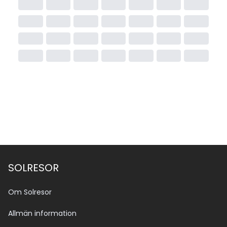
SOLRESOR
Om Solresor
Allmän information