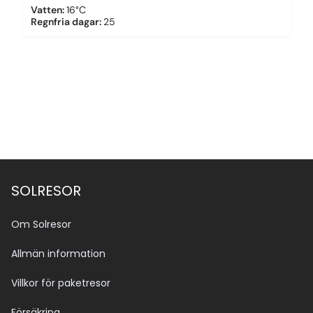
Vatten
:
16°C
Regnfria dagar
:
25
SOLRESOR
Om Solresor
Allmän information
Villkor för paketresor
Försäkring