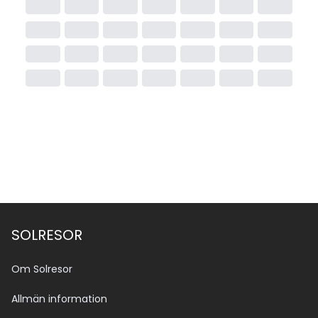
SOLRESOR
Om Solresor
Allmän information