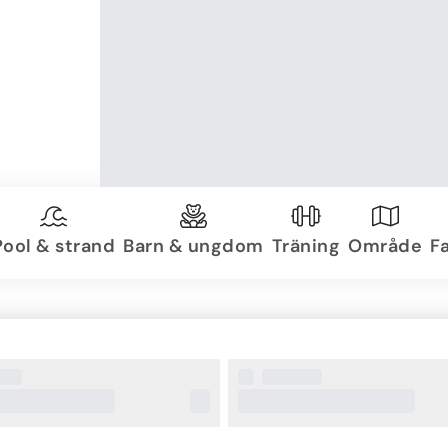
Pool & strand
Barn & ungdom
Träning
Område
Fa