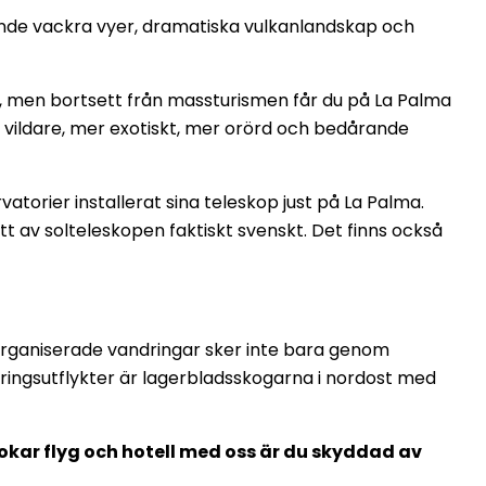
nande vackra vyer, dramatiska vulkanlandskap och
e, men bortsett från massturismen får du på La Palma
, vildare, mer exotiskt, mer orörd och bedårande
atorier installerat sina teleskop just på La Palma.
 av solteleskopen faktiskt svenskt. Det finns också
 Organiserade vandringar sker inte bara genom
ringsutflykter är lagerbladsskogarna i nordost med
bokar flyg och hotell med oss är du skyddad av