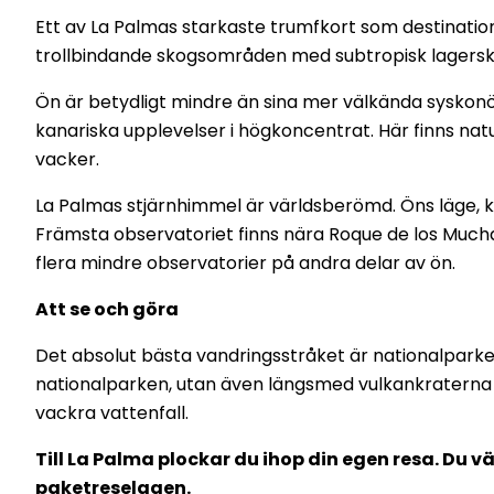
Ett av La Palmas starkaste trumfkort som destinatio
trollbindande skogsområden med subtropisk lagerskog
Ön är betydligt mindre än sina mer välkända syskonö
kanariska upplevelser i högkoncentrat. Här finns nat
vacker.
La Palmas stjärnhimmel är världsberömd. Öns läge, kli
Främsta observatoriet finns nära Roque de los Muchac
flera mindre observatorier på andra delar av ön.
Att se och göra
Det absolut bästa vandringsstråket är nationalparke
nationalparken, utan även längsmed vulkankraterna d
vackra vattenfall.
Till La Palma plockar du ihop din egen resa. Du v
paketreselagen.