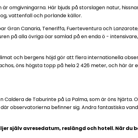
n är omgivningarna. Här bjuds på storslagen natur, hiss
, vattenfall och porlande källor.
ar Gran Canaria, Teneriffa, Fuerteventura och Lanzarot
uren på alla övriga öar samlad på en enda ö - intensivare
mat och bergens höjd gör att flera internationella observ
hos, öns högsta topp på hela 2 426 meter, och här är ett
n Caldera de Taburinte på La Palma, som är öns hjärta.
är observatorierna befinner sig. Andra fantastiska vand
äljer själv avresedatum, reslängd och hotell. När du 